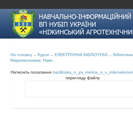
На головну
Курси
ЕЛЕКТРОННА БІБЛІОТЕКА
Бібліотек
→
→
→
Мікроекономіка: Навч...
Натисніть посилання
bazilinska_o_ya_minina_o_v_mikroekonom
перегляду файлу.
.